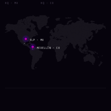
HQ · MX
HQ · CO
SLP · MX
MEDELLÍN · CO